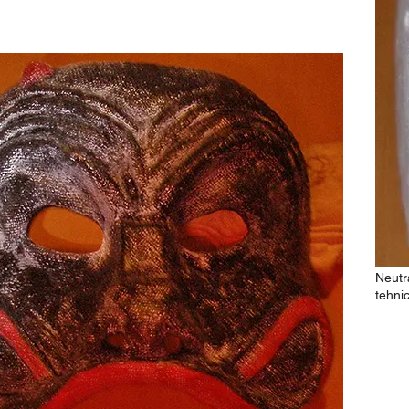
Neutr
tehni