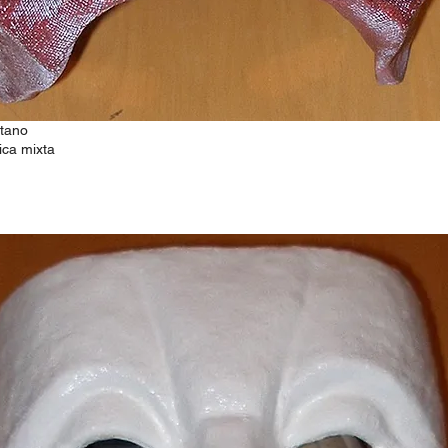
tano
ica mixta