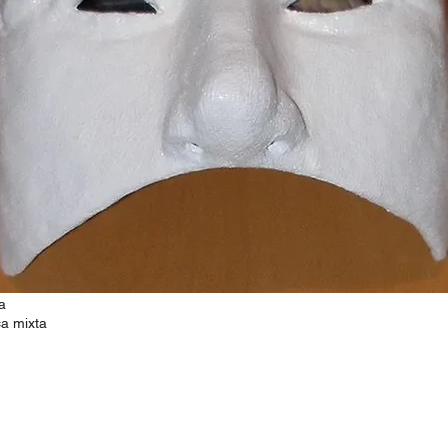
a
ca mixta