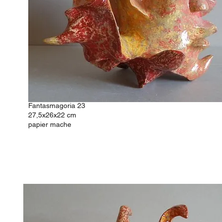
Fantasmagoria 23
27,5x26x22 cm
papier mache