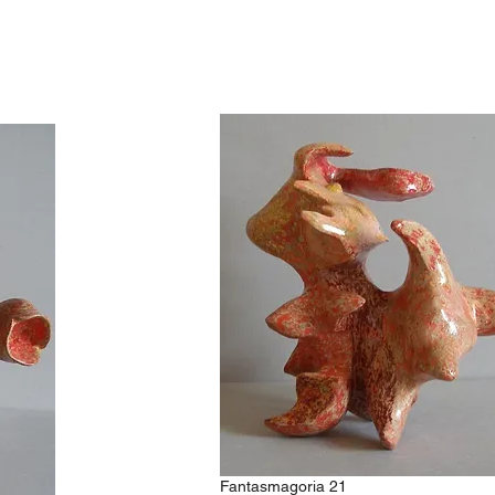
Fantasmagoria 21