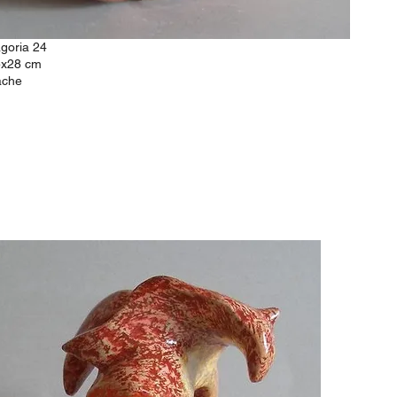
goria 24
5x28 cm
ache