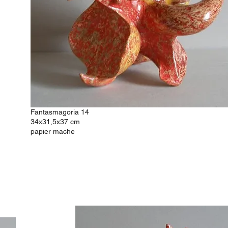
Fantasmagoria 14
34x31,5x37 cm
papier mache