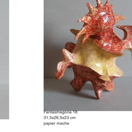
Fantasmagoria 18
31,5x26,5x23 cm
papier mache