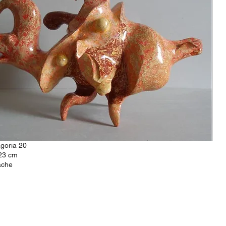
goria 20
23 cm
ache