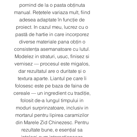
pornind de la o pasta obținuta 
manual. Rețetele variaza mult, fiind 
adesea adaptate în funcție de 
proiect. In cazul meu, lucrez cu o 
pastă de hartie in care incorporez 
diverse materiale pana obțin o 
consistența asemanatoare cu lutul. 
Modelez in straturi, usuc, finisez si 
vernisez — procesul este migalos, 
dar rezultatul are o duritate și o 
textura aparte. Liantul pe care îi 
folosesc este pe baza de faina de 
cereale — un ingredient cu tradiție, 
folosit de-a lungul timpului in 
moduri surprinzatoare, inclusiv in 
mortarul pentru lipirea caramizilor 
din Marele Zid Chinezesc. Pentru 
rezultate bune, e esențial sa 